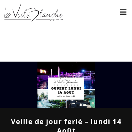
PRÉSENTATION
La Voile Blanche
NOS CARTES
FORMULES DE GROUPE
ÉVÈNEMENTS
ESPACE PRO
GALERIE
CONTACT
Veille de jour ferié – lundi 14
Août