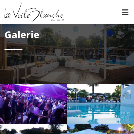
PRÉSENTATION
Galerie
La Voile Blanche
NOS CARTES
FORMULES DE GROUPE
ÉVÈNEMENTS
ESPACE PRO
GALERIE
CONTACT