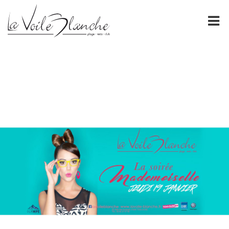
PRÉSENTATION
La Voile Blanche
NOS CARTES
FORMULES DE GROUPE
ÉVÈNEMENTS
ESPACE PRO
GALERIE
CONTACT