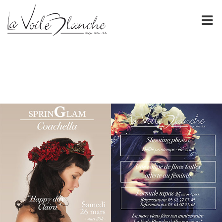
PRÉSENTATION
La Voile Blanche
NOS CARTES
FORMULES DE GROUPE
ÉVÈNEMENTS
ESPACE PRO
GALERIE
CONTACT