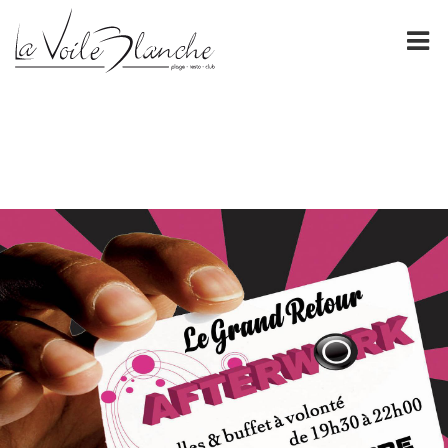
PRÉSENTATION
La Voile Blanche
NOS CARTES
FORMULES DE GROUPE
ÉVÈNEMENTS
ESPACE PRO
GALERIE
CONTACT