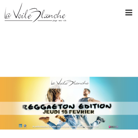
PRÉSENTATION
La Voile Blanche
NOS CARTES
FORMULES DE GROUPE
ÉVÈNEMENTS
ESPACE PRO
GALERIE
CONTACT