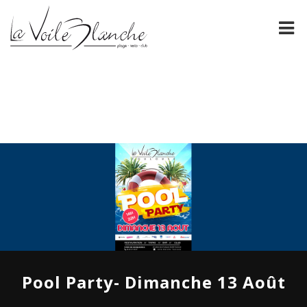
PRÉSENTATION
La Voile Blanche
NOS CARTES
FORMULES DE GROUPE
ÉVÈNEMENTS
ESPACE PRO
GALERIE
CONTACT
Pool Party- Dimanche 13 Août