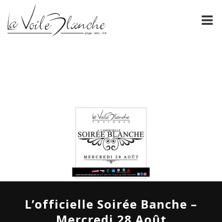
PRÉSENTATION
La Voile Blanche
NOS CARTES
FORMULES DE GROUPE
ÉVÈNEMENTS
ESPACE PRO
GALERIE
CONTACT
L’officielle Soirée Banche –
Mercredi 28 Août