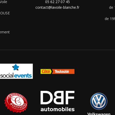
Voile
05 62 27 07 45
contact@lavoile-blanche.fr
de 
ULOUSE
de 19h
uement